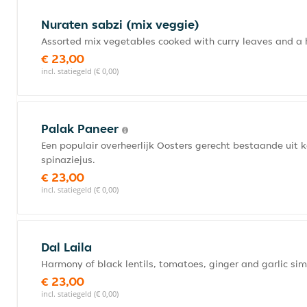
Nuraten sabzi (mix veggie)
Assorted mix vegetables cooked with curry leaves and a h
€ 23,00
incl. statiegeld (€ 0,00)
Palak Paneer
Een populair overheerlijk Oosters gerecht bestaande uit 
spinaziejus.
€ 23,00
incl. statiegeld (€ 0,00)
Dal Laila
Harmony of black lentils, tomatoes, ginger and garlic si
€ 23,00
incl. statiegeld (€ 0,00)