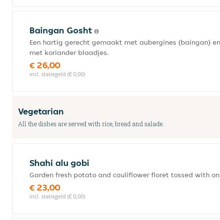
Baingan Gosht
Een hartig gerecht gemaakt met aubergines (baingan) en 
met koriander blaadjes.
€ 26,00
incl. statiegeld (€ 0,00)
Vegetarian
All the dishes are served with rice, bread and salade.
Shahi alu gobi
Garden fresh potato and cauliflower floret tossed with on
€ 23,00
incl. statiegeld (€ 0,00)