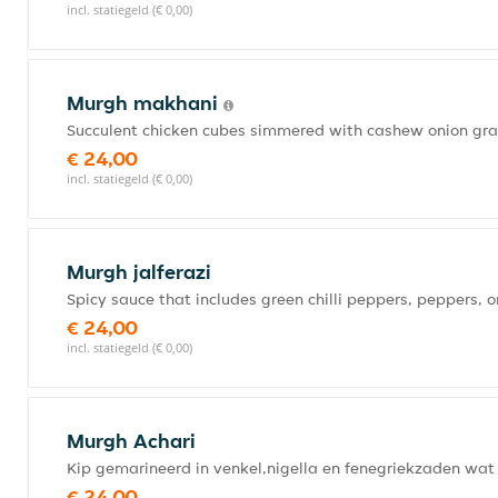
incl. statiegeld (€ 0,00)
Murgh makhani
Succulent chicken cubes simmered with cashew onion gra
€ 24,00
incl. statiegeld (€ 0,00)
Murgh jalferazi
Spicy sauce that includes green chilli peppers, peppers, 
€ 24,00
incl. statiegeld (€ 0,00)
Murgh Achari
Kip gemarineerd in venkel,nigella en fenegriekzaden wat 
€ 24,00