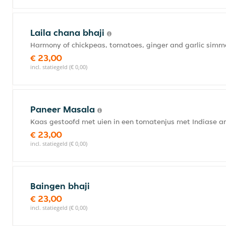
Laila chana bhaji
Harmony of chickpeas, tomatoes, ginger and garlic simme
€ 23,00
incl. statiegeld (€ 0,00)
Paneer Masala
Kaas gestoofd met uien in een tomatenjus met Indiase a
€ 23,00
incl. statiegeld (€ 0,00)
Baingen bhaji
€ 23,00
incl. statiegeld (€ 0,00)