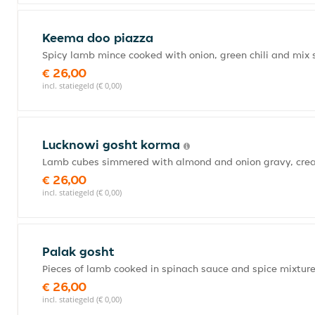
Keema doo piazza
Spicy lamb mince cooked with onion, green chili and mix 
€ 26,00
incl. statiegeld (€ 0,00)
Lucknowi gosht korma
Lamb cubes simmered with almond and onion gravy, cre
€ 26,00
incl. statiegeld (€ 0,00)
Palak gosht
Pieces of lamb cooked in spinach sauce and spice mixture
€ 26,00
incl. statiegeld (€ 0,00)