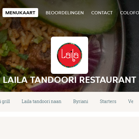
MENUKAART
BEOORDELINGEN
CONTACT
COLOF
LAILA TANDOORI RESTAURANT
 grill
Laila tandoori naan
Byriani
Starters
Veget