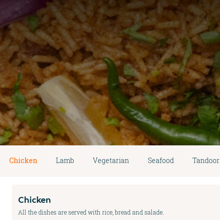
Chicken
Lamb
Vegetarian
Seafood
Tandoori
Chicken
All the dishes are served with rice, bread and salade.