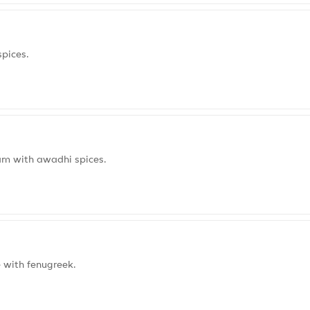
spices.
am with awadhi spices.
 with fenugreek.