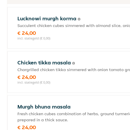
Lucknowi murgh korma
Succulent chicken cubes simmered with almond slice, oni
€ 24,00
incl. statiegeld (€ 0,00)
Chicken tikka masala
Chargrilled chicken tikka simmered with onion tomato gr
€ 24,00
incl. statiegeld (€ 0,00)
Murgh bhuna masala
Fresh chicken cubes combination of herbs, ground turmeric,
prepared in a thick sauce.
€ 24,00