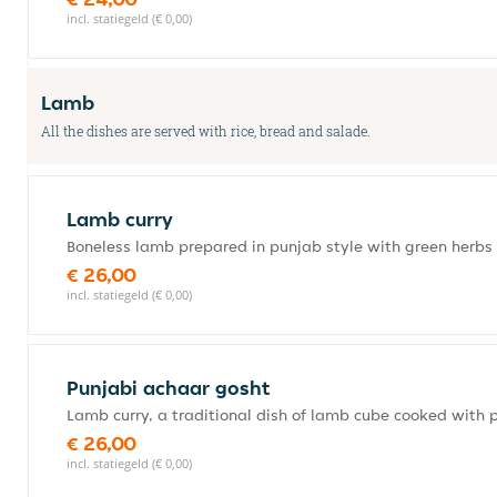
incl. statiegeld (€ 0,00)
Lamb
All the dishes are served with rice, bread and salade.
Lamb curry
Boneless lamb prepared in punjab style with green herbs
€ 26,00
incl. statiegeld (€ 0,00)
Punjabi achaar gosht
Lamb curry, a traditional dish of lamb cube cooked with 
€ 26,00
incl. statiegeld (€ 0,00)